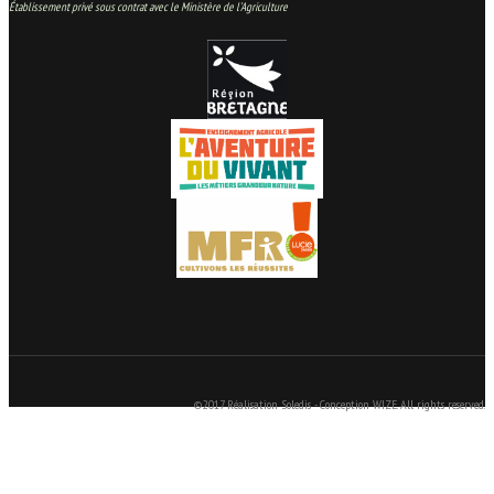
Établissement privé sous contrat avec le Ministère de l’Agriculture
©2017 Réalisation Soledis - Conception WIZE. All rights reserved.